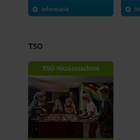
Informatie
In
Wederikweg 19
Rumme
9753 AA Haren
9751 
TSO
M: 06-31031419
M: 06
LRK: 199301177
LRK 3
TSO Nicolaasschool
E-mail sturen
Meer info
E-mai