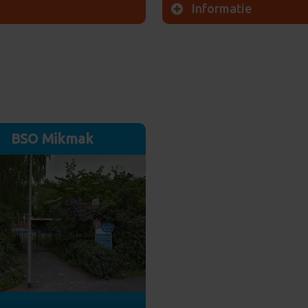
rhuislaan 4
Informatie
ND Haren
Rummerinkhof 8
9751 SL Haren
aal 1: 06 52523191
aal 2: 06 52523173
aal 3: 06 52523193
KDV Honingbij: 06-5252318
Speelleergroep Vlinder: 06
21475345
227024485
BSO Mikmak
LRK:
141991811
l sturen
Meer info
eiding aanvragen
E-mail sturen
Meer info