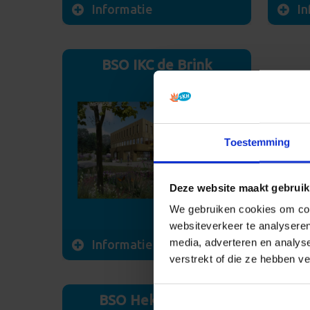
Informatie
In
Waterhuizerweg 7
Hemste
9753 HP Haren
9752 
BSO IKC de Brink
M: 06-52523170
M: 06
LRK: 173720250
LRK: 
Toestemming
E-mail sturen
Meer info
E-mai
Deze website maakt gebruik
We gebruiken cookies om cont
websiteverkeer te analyseren
media, adverteren en analys
Informatie
verstrekt of die ze hebben v
Rummerinkhof 8
9751 SL Haren
BSO Heksenketel