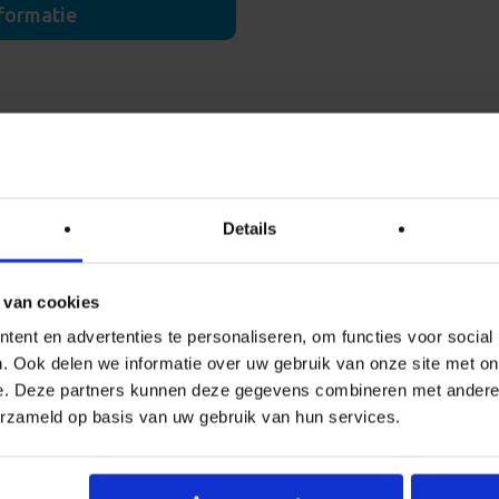
formatie
rhuislaan 4
ND Haren
-52523195
261170120
Details
l sturen
Meer info
 van cookies
ent en advertenties te personaliseren, om functies voor social
. Ook delen we informatie over uw gebruik van onze site met on
e. Deze partners kunnen deze gegevens combineren met andere i
erzameld op basis van uw gebruik van hun services.
BSO Drakenland
BSO Op Stelten