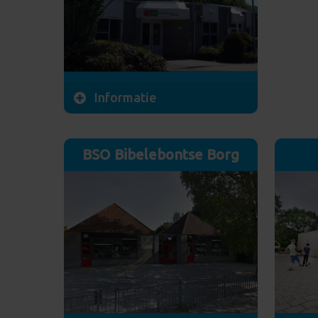
E-mail sturen
Meer info
E-mai
Informatie
Rijksstraatweg 63a
9752 AC Haren
BSO Bibelebontse Borg
M: 06-52523215
LRK: 102701180
E-mail sturen
Meer info