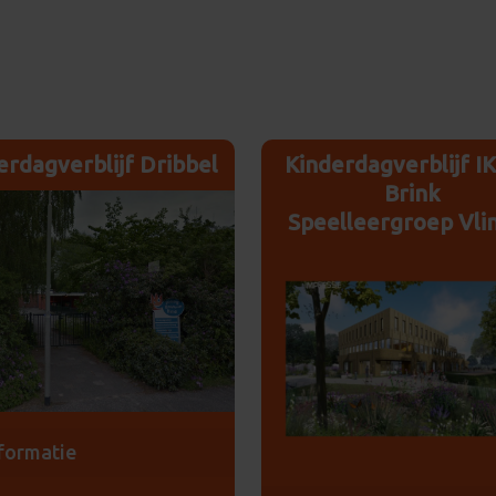
erdagverblijf Dribbel
Kinderdagverblijf I
Brink
Speelleergroep Vli
formatie