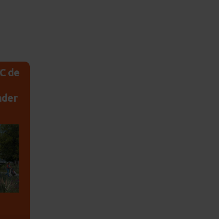
KC de
nder