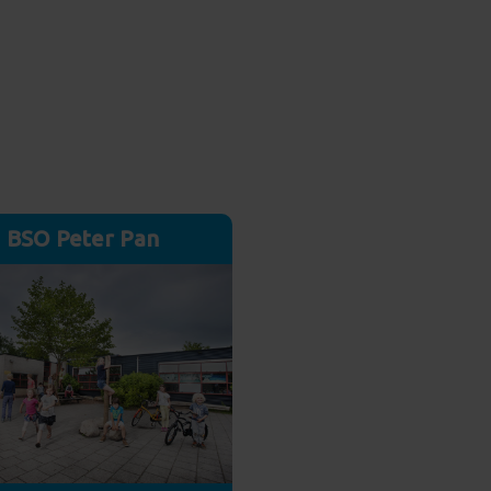
l sturen Drakenland
E-mail sturen
Meer info
BSO Peter Pan