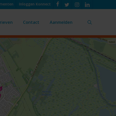
umenten
Inloggen Konnect
rieven
Contact
Aanmelden
search