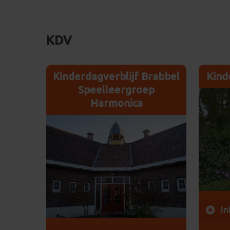
KDV
Kinderdagverblijf Brabbel
Kind
Speelleergroep
Harmonica
In