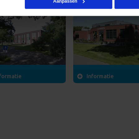
Aanpassen
formatie
Informatie
nsteeg 16
Scharlakenlaan 26
HN Haren
9751 HD Haren
nland: 06-15517477
M: 06-46252959
170683266
LRK: 199281580