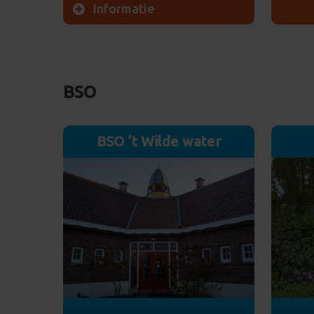
Hemste
Informatie
9752 
Waterhuizerweg 7
9753 HP Haren
Vertic
Vertic
BSO
Brabbel 1: 06 25352818
Vertic
Brabbel 2: 06 52523167
Brabbel 3: 06 52523166
LRK: 
BSO ’t Wilde water
Harmonica: 06 52523176
E-mai
LRK: 196117896
Rondl
E-mail sturen
Meer info
Rondleiding aanvragen