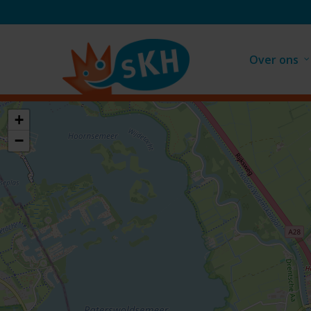
Skip
to
main
Over ons
content
+
−