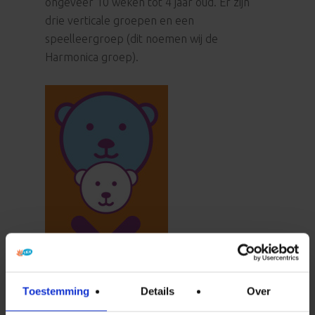
ongeveer 10 weken tot 4 jaar oud. Er zijn
drie verticale groepen en een
speelleergroep (dit noemen wij de
Harmonica groep).
Toestemming
Details
Over