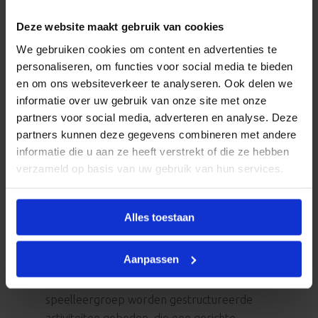
Verticale groepen Brabbel1, Brabbel 2 en
Deze website maakt gebruik van cookies
Brabbel 3
We gebruiken cookies om content en advertenties te
In de verticale groepen verblijven kinderen
personaliseren, om functies voor social media te bieden
van circa 0 tot 4 jaar. Ook hier is sprake van
en om ons websiteverkeer te analyseren. Ook delen we
een vaste stamgroep: op een bepaald(e)
informatie over uw gebruik van onze site met onze
dag(deel) komen in principe steeds dezelfde
partners voor social media, adverteren en analyse. Deze
kinderen in de groep. In Brabbel 1 is plek
partners kunnen deze gegevens combineren met andere
informatie die u aan ze heeft verstrekt of die ze hebben
voor 12 kinderen en bij Brabbel 2 en 3
verzameld op basis van uw gebruik van hun services.
worden maximaal 15/16 kinderen
opgevangen door 3 pedagogisch
professionals.
Alles toestaan
Speelleergroep Harmonica
Aanpassen
De speelleergroep is bedoeld voor kinderen
van 2-4 jaar. Binnen de
speelleergroep worden gestructureerde