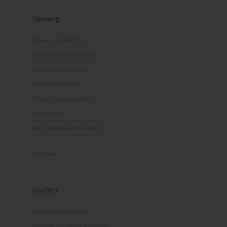
Opvang
Opvang bij de SKH
Kwaliteit en veiligheid
Pedagogisch beleid
Eten en drinken
Onze Openingstijden
Activiteiten
BSO Vakantieactiviteiten
Tarieven
Ouders
Contact met ouders
Inspraak ouders & klachten