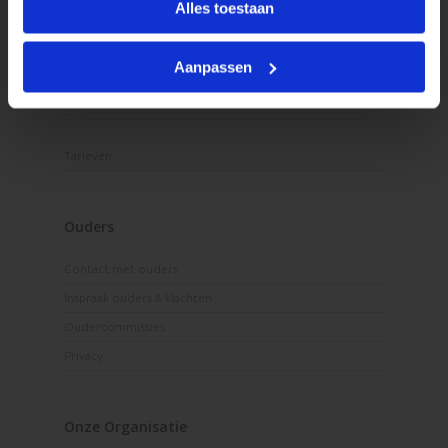
Alles toestaan
Eten en drinken
Onze Openingstijden
Aanpassen
Activiteiten
BSO Vakantieactiviteiten
Tarieven
Ouders
Contact met ouders
Inspraak ouders & klachten
Oudercommissies
Privacy
Onze Organisatie