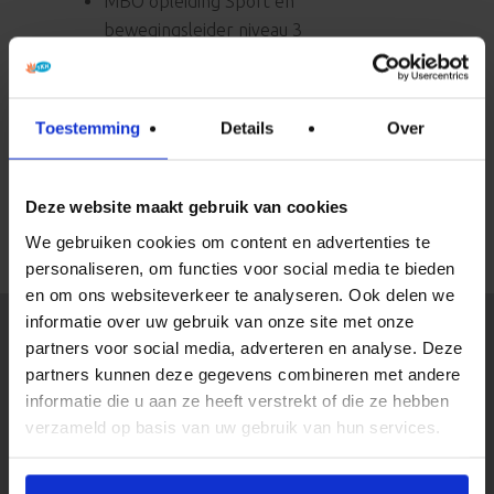
MBO opleiding Sport en
bewegingsleider niveau 3
HBO Pedagogiek
HBO Pedagogisch management, kind en
educatie
Toestemming
Details
Over
Voor vragen over stagelopen kunt je contact
opnemen met Karin Mulderij via
Deze website maakt gebruik van cookies
k.mulderij@kinderopvangharen.nl
We gebruiken cookies om content en advertenties te
personaliseren, om functies voor social media te bieden
en om ons websiteverkeer te analyseren. Ook delen we
informatie over uw gebruik van onze site met onze
partners voor social media, adverteren en analyse. Deze
Opvang
partners kunnen deze gegevens combineren met andere
informatie die u aan ze heeft verstrekt of die ze hebben
Opvang bij de SKH
verzameld op basis van uw gebruik van hun services.
Kwaliteit en veiligheid
Pedagogisch beleid