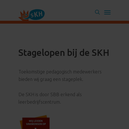
Skip
Menu
to
search
main
content
Stagelopen bij de SKH
Toekomstige pedagogisch medewerkers
bieden wij graag een stageplek.
De SKH is door SBB erkend als
leerbedrijfscentrum.