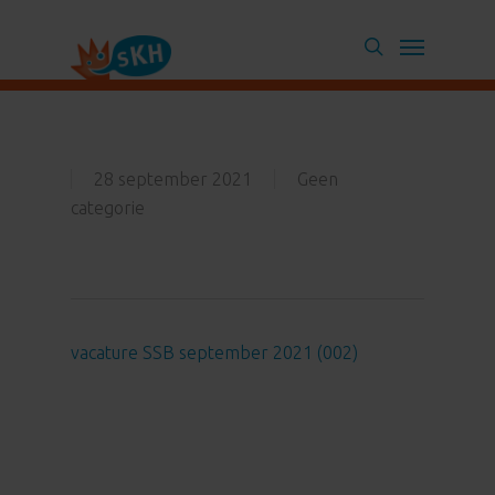
Skip
Menu
to
search
main
content
28 september 2021
Geen
categorie
vacature SSB september 2021 (002)