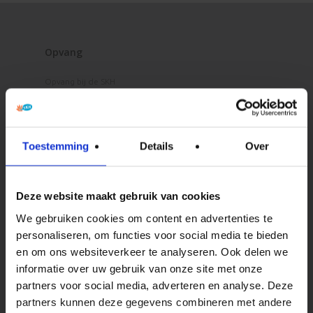
Opvang
Opvang bij de SKH
Kwaliteit en veiligheid
Pedagogisch beleid
Eten en drinken
Toestemming
Details
Over
Onze Openingstijden
Activiteiten
Deze website maakt gebruik van cookies
BSO Vakantieactiviteiten
We gebruiken cookies om content en advertenties te
personaliseren, om functies voor social media te bieden
Tarieven
en om ons websiteverkeer te analyseren. Ook delen we
informatie over uw gebruik van onze site met onze
partners voor social media, adverteren en analyse. Deze
Ouders
partners kunnen deze gegevens combineren met andere