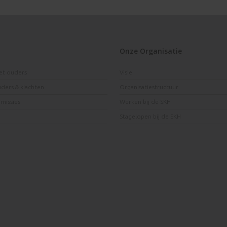
Onze Organisatie
et ouders
Visie
uders & klachten
Organisatiestructuur
issies
Werken bij de SKH
Stagelopen bij de SKH