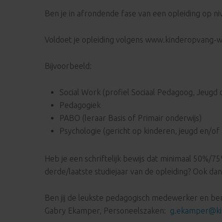
Ben je in afrondende fase van een opleiding op n
Voldoet je opleiding volgens www.kinderopvang-w
Bijvoorbeeld:
Social Work (profiel Sociaal Pedagoog, Jeugd
Pedagogiek
PABO (leraar Basis of Primair onderwijs)
Psychologie (gericht op kinderen, jeugd en/of
Heb je een schriftelijk bewijs dat minimaal 50%/75
derde/laatste studiejaar van de opleiding? Ook dan
Ben jij de leukste pedagogisch medewerker en ben ji
Gabry Ekamper, Personeelszaken:
g.ekamper@ki