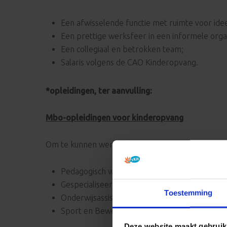
Een afwisselende functie met ruimte voor ide
Een prettige werksfeer in een informele organ
Een collegiaal en betrokken team;
Salaris volgens de CAO Kinderopvang.
*opleidingen, ter aanvulling:
Mbo-opleidingen voor kinderopvang
Om te kunnen werken als pedagogisch medewerker 
Pedagogisch werker kinderopvang/jeugdzorg 
Gespecialiseerd pedagogisch medewerker- ni
Toestemming
Onderwijsassistent
Sport en Bewegen (alleen inzetbaar op BSO-l
Deze website maakt gebruik