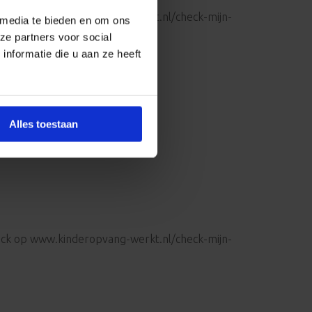
check op www.kinderopvang-werkt.nl/check-mijn-
 media te bieden en om ons
ze partners voor social
nformatie die u aan ze heeft
Alles toestaan
check op www.kinderopvang-werkt.nl/check-mijn-