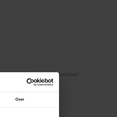
 of mbo 4-opleiding nodig. Bijvoorbeeld:
Over