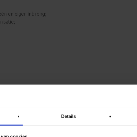
eën en eigen inbreng;
isatie;
in de kinderopvang heb je een relevante en afgeronde mbo 3-
– niveau 3/4
veau 4
Details
ocaties)
 van cookies