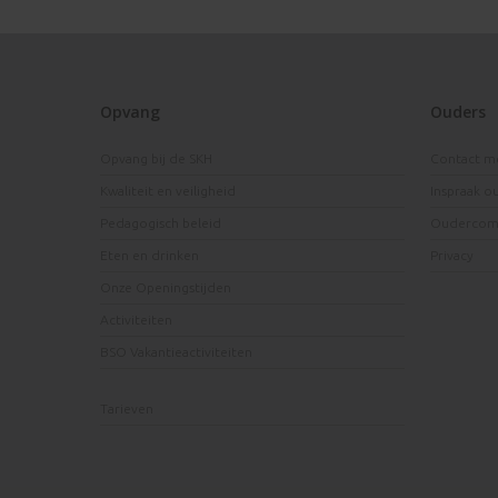
Opvang
Ouders
Opvang bij de SKH
Contact m
Kwaliteit en veiligheid
Inspraak o
Pedagogisch beleid
Oudercomm
Eten en drinken
Privacy
Onze Openingstijden
Activiteiten
BSO Vakantieactiviteiten
Tarieven