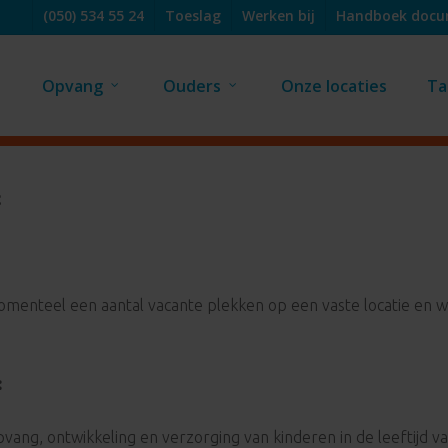
(050) 534 55 24
Toeslag
Werken bij
Handboek doc
Opvang
Ouders
Onze locaties
Ta
t
nteel een aantal vacante plekken op een vaste locatie en we 
:
vang, ontwikkeling en verzorging van kinderen in de leeftijd van