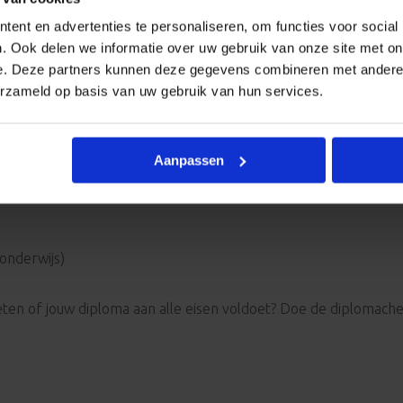
j weten of jouw diploma aan alle eisen voldoet? Doe de diploma
ent en advertenties te personaliseren, om functies voor social
. Ook delen we informatie over uw gebruik van onze site met on
e. Deze partners kunnen deze gegevens combineren met andere i
erzameld op basis van uw gebruik van hun services.
ang aan de slag als pedagogisch medewerker. Bijvoorbeeld:
Aanpassen
 of Jeugdzorgwerker)
 onderwijs)
j weten of jouw diploma aan alle eisen voldoet? Doe de diploma