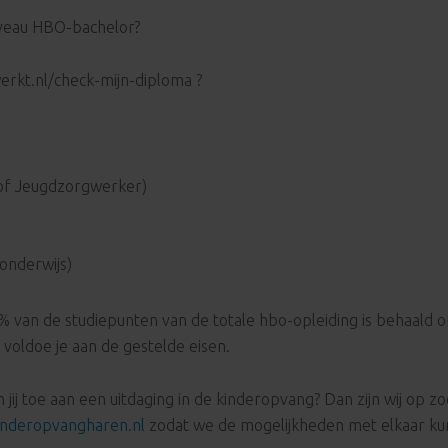
iveau HBO-bachelor?
erkt.nl/check-mijn-diploma ?
 of Jeugdzorgwerker)
 onderwijs)
% van de studiepunten van de totale hbo-opleiding is behaald of 
 voldoe je aan de gestelde eisen.
j toe aan een uitdaging in de kinderopvang? Dan zijn wij op zoek
nderopvangharen.nl
zodat we de mogelijkheden met elkaar k