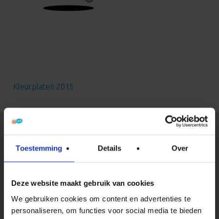
Kleurplaten 2015
Opvang
Toestemming
Details
Over
Opvang bij de SKH
Kwaliteit en veiligheid
Deze website maakt gebruik van cookies
Pedagogisch beleid
We gebruiken cookies om content en advertenties te
personaliseren, om functies voor social media te bieden
Eten en drinken