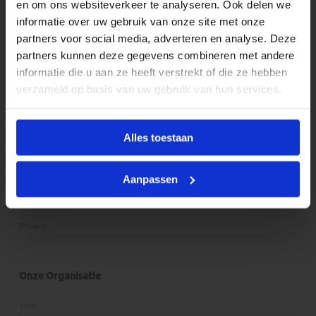
en om ons websiteverkeer te analyseren. Ook delen we
Onze Openingstijden
informatie over uw gebruik van onze site met onze
Activiteiten
partners voor social media, adverteren en analyse. Deze
BSO Vakantieactiviteiten
partners kunnen deze gegevens combineren met andere
informatie die u aan ze heeft verstrekt of die ze hebben
Tarieven
verzameld op basis van uw gebruik van hun services.
Ouders
Alles toestaan
Contact met ouders
Aanpassen
Inspraak ouders & klachten
Oudercommissies
Privacy
Onze Organisatie
Visie