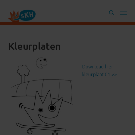
Skip
Menu
to
search
main
content
Kleurplaten
Download hier
kleurplaat 01 >>