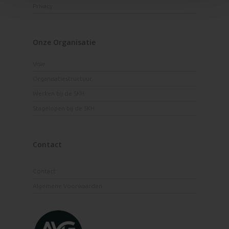
Privacy
Onze Organisatie
Visie
Organisatiestructuur
Werken bij de SKH
Stagelopen bij de SKH
Contact
Contact
Algemene Voorwaarden