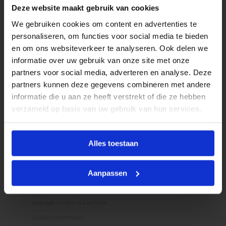
Deze website maakt gebruik van cookies
Opvang bij de SKH
We gebruiken cookies om content en advertenties te
Kwaliteit en veiligheid
personaliseren, om functies voor social media te bieden
en om ons websiteverkeer te analyseren. Ook delen we
Pedagogisch beleid
informatie over uw gebruik van onze site met onze
Eten en drinken
partners voor social media, adverteren en analyse. Deze
Onze Openingstijden
partners kunnen deze gegevens combineren met andere
Activiteiten
informatie die u aan ze heeft verstrekt of die ze hebben
BSO Vakantieactiviteiten
verzameld op basis van uw gebruik van hun services.
Tarieven
Alles toestaan
Ouders
Aanpassen
Contact met ouders
Inspraak ouders & klachten
Oudercommissies