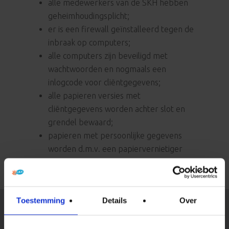
alle medewerkers van de SKH hebben
geheimhoudingsplicht;
er is een firewall geïnstalleerd tegen de
inbraak op computers;
alle computers zijn beveiligd met
wachtwoorden en nogmaals een
inlogcode voor cliëntgegevens;
alle papieren versies met
cliëntgegevens worden achter slot en
grendel bewaard;
papieren met persoonlijke gegevens
worden d.m.v. een papiervernietiger
vernietigd.
Toestemming
Details
Over
Opvang