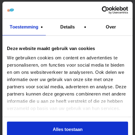
Activiteiten
BSO Vakantieactiviteiten
Toestemming
Details
Over
Tarieven
Deze website maakt gebruik van cookies
Ouders
We gebruiken cookies om content en advertenties te
personaliseren, om functies voor social media te bieden
Contact met ouders
en om ons websiteverkeer te analyseren. Ook delen we
Inspraak ouders & klachten
informatie over uw gebruik van onze site met onze
Oudercommissies
partners voor social media, adverteren en analyse. Deze
Privacy
partners kunnen deze gegevens combineren met andere
informatie die u aan ze heeft verstrekt of die ze hebben
verzameld op basis van uw gebruik van hun services.
Onze Organisatie
Visie
Alles toestaan
Organisatiestructuur