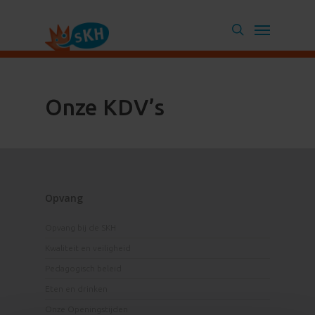
Skip
Menu
to
search
main
content
Onze KDV’s
Opvang
Opvang bij de SKH
Kwaliteit en veiligheid
Pedagogisch beleid
Eten en drinken
Onze Openingstijden