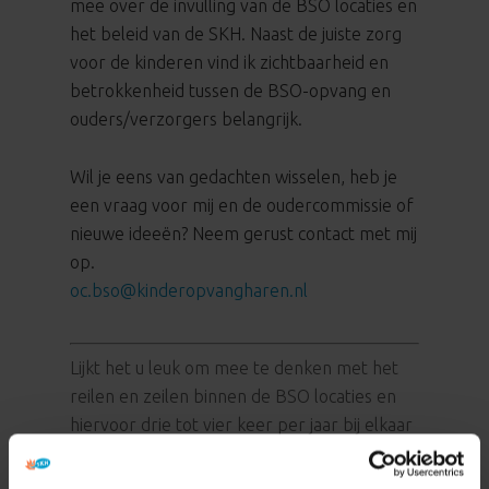
mee over de invulling van de BSO locaties en
het beleid van de SKH. Naast de juiste zorg
voor de kinderen vind ik zichtbaarheid en
betrokkenheid tussen de BSO-opvang en
ouders/verzorgers belangrijk.
Wil je eens van gedachten wisselen, heb je
een vraag voor mij en de oudercommissie of
nieuwe ideeën? Neem gerust contact met mij
op.
oc.bso@kinderopvangharen.nl
Lijkt het u leuk om mee te denken met het
reilen en zeilen binnen de BSO locaties en
hiervoor drie tot vier keer per jaar bij elkaar
te komen?
Neem voor meer informatie hierover