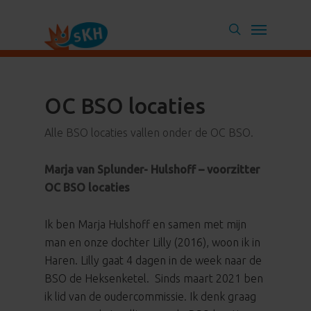
Skip
Menu
to
search
main
content
OC BSO locaties
Alle BSO locaties vallen onder de OC BSO.
Marja van Splunder- Hulshoff – voorzitter
OC BSO locaties
Ik ben Marja Hulshoff en samen met mijn
man en onze dochter Lilly (2016), woon ik in
Haren. Lilly gaat 4 dagen in de week naar de
BSO de Heksenketel. Sinds maart 2021 ben
ik lid van de oudercommissie. Ik denk graag