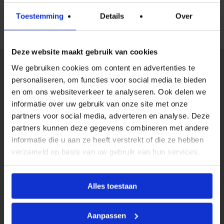
contact op met: Margreet Boiten |
Toestemming
Details
Over
m.boiten@kinderopvangharen.nl
Deze website maakt gebruik van cookies
We gebruiken cookies om content en advertenties te
personaliseren, om functies voor social media te bieden
Opvang
en om ons websiteverkeer te analyseren. Ook delen we
informatie over uw gebruik van onze site met onze
Opvang bij de SKH
partners voor social media, adverteren en analyse. Deze
Kwaliteit en veiligheid
partners kunnen deze gegevens combineren met andere
Pedagogisch beleid
informatie die u aan ze heeft verstrekt of die ze hebben
Eten en drinken
verzameld op basis van uw gebruik van hun services.
Onze Openingstijden
Activiteiten
Alles toestaan
BSO Vakantieactiviteiten
Aanpassen
Tarieven