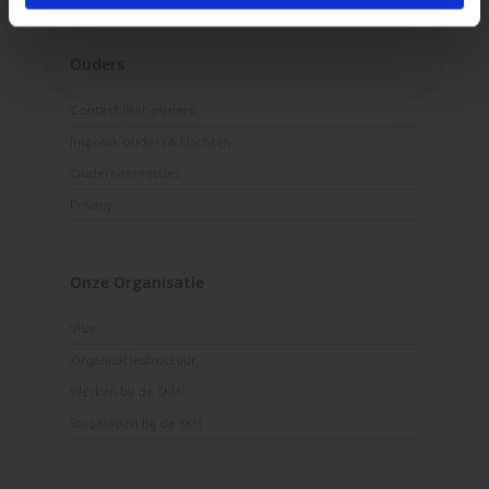
Ouders
Contact met ouders
Inspraak ouders & klachten
Oudercommissies
Privacy
Onze Organisatie
Visie
Organisatiestructuur
Werken bij de SKH
Stagelopen bij de SKH