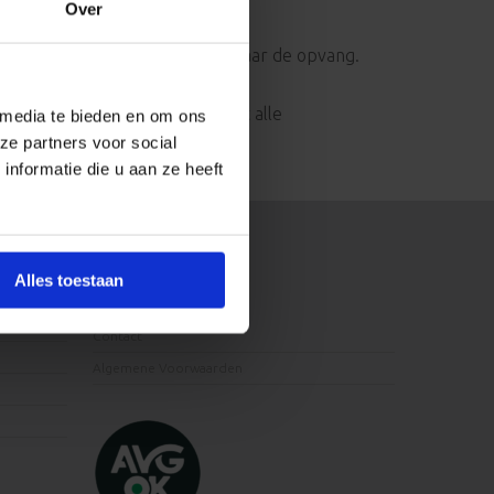
Over
ieet voeding kunt u meegeven naar de opvang.
er kunnen we ervoor zorgen dat alle
 media te bieden en om ons
ze partners voor social
nformatie die u aan ze heeft
Contact
Alles toestaan
Contact
Algemene Voorwaarden