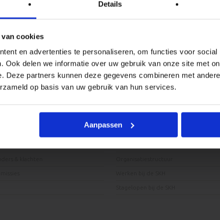
Details
lgen houden we hier vanzelfsprekend rekening mee. Speciale d
 van cookies
k of/en de Pedagogisch medewerker van uw groep. Op deze mani
ent en advertenties te personaliseren, om functies voor social
. Ook delen we informatie over uw gebruik van onze site met on
e. Deze partners kunnen deze gegevens combineren met andere i
erzameld op basis van uw gebruik van hun services.
Onze Organisatie
Aanpassen
et ouders
Visie
uders & klachten
Organisatiestructuur
issies
Werken bij de SKH
Stagelopen bij de SKH