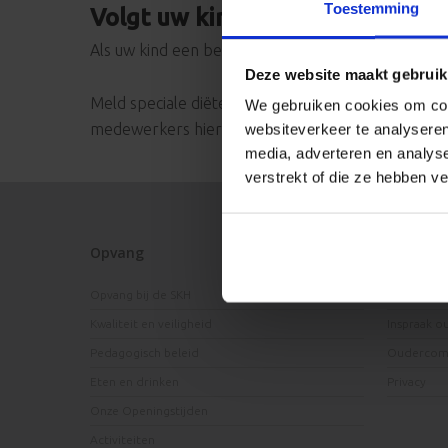
Toestemming
Volgt uw kind een dieet?
Als uw kind een bepaald (medisch) dieet moet vo
Deze website maakt gebruik
Meld speciale diëten altijd bij het intakegespre
We gebruiken cookies om cont
medewerkers hiervan goed op de hoogte zijn!
websiteverkeer te analyseren
media, adverteren en analys
verstrekt of die ze hebben v
Opvang
Ouders
Opvang bij de SKH
Contact m
Kwaliteit en veiligheid
Inspraak o
Pedagogisch beleid
Oudercomm
Eten en drinken
Privacy
Onze Openingstijden
Activiteiten