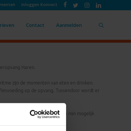
umenten
Inloggen Konnect
rieven
Contact
Aanmelden
search
deropvang Haren.
gritme zijn de momenten van eten en drinken.
of flesvoeding op de opvang. Tussendoor wordt er
ood, vers fruit en groente en zo min mogelijk