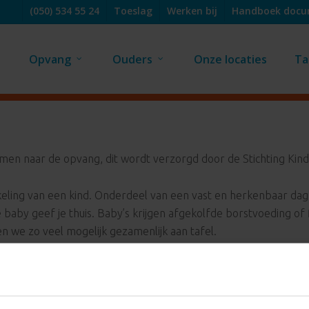
(050) 534 55 24
Toeslag
Werken bij
Handboek doc
Opvang
Ouders
Onze locaties
Ta
en naar de opvang, dit wordt verzorgd door de Stichting Kin
kkeling van een kind. Onderdeel van een vast en herkenbaar da
 je baby geef je thuis. Baby’s krijgen afgekolfde borstvoeding 
n we zo veel mogelijk gezamenlijk aan tafel.
 richtlijnen van het voedingscentrum. We kiezen voor bruin br